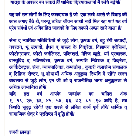
यात्रा के अवसर बन सकते हैं/ धार्मिक क्रियाकलापों मैं रूचि बढ़ेगी/
यह वर्ष उन लोगों के लिए फलदायक है जो
एक लम्बे अरसे से विवाह की
आस लगाए बैठे थे, परन्तु उचित जीवन साथी नहीं मिल रहा था/
यह वर्ष
प्रेम संबंधों एवं अविवाहित जातकों के लिए काफी अच्छा रहने वाला है/
सेना व् न्यायिक गतिविधियों से जुड़े लोग, कृषक वर्ग, बहु रंगी उत्पादों,
नवरतन, भू उत्पादों, ईंधन व् बारूद के विक्रेता, विज्ञापन एजेंसियां,
फोटोग्राफर, फोटो जर्नलिस्ट, पब्लिशर्स, मैरिज ब्यूरो, धर्म प्रचारक,
वास्तुविद व् भविष्यवेत्ता, कृषक वर्ग, सम्पति निवेशक व् विक्रेता,
आर्किटेक्ट्स, सेना, न्यायपालिका, कमांडोज़ , कुकरी क्लासेज संचालक
व् टिफ़िन सेण्टर, भू शोधार्थी अधिक अनुकूल स्थिति में रहेंगे/ खनन
व्यवसाय से जुड़े लोग, एन जी ओ व् राजनीतिज्ञ भाग्य अनुकूलता से
अधिक लाभान्वित होंगे/
यदि इस वर्ष आपके जन्मांक का चलित अंक
९, १८, २७, ३६, ४५, ५४, ६३, ७२, ८१ ,९० आदि है, तब
स्थिति
सुद्ढ़
रहेगी/ एक अरसे से लंबित कार्य पूर्ण होंगे/ धार्मिक व्
सामाजिक क्षेत्र में
प्रतिष्ठा में वृद्धि होगी/
रजनी छाबड़ा